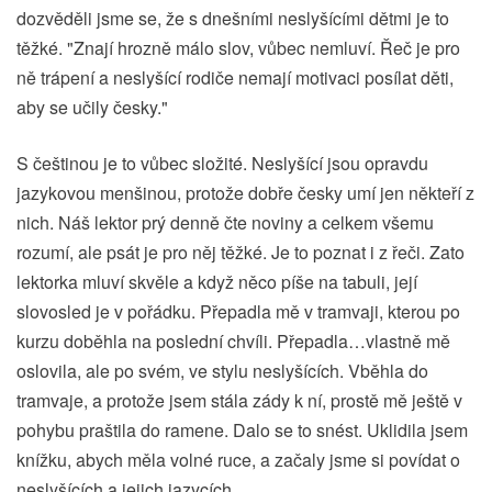
dozvěděli jsme se, že s dnešními neslyšícími dětmi je to
těžké. "Znají hrozně málo slov, vůbec nemluví. Řeč je pro
ně trápení a neslyšící rodiče nemají motivaci posílat děti,
aby se učily česky."
S češtinou je to vůbec složité. Neslyšící jsou opravdu
jazykovou menšinou, protože dobře česky umí jen někteří z
nich. Náš lektor prý denně čte noviny a celkem všemu
rozumí, ale psát je pro něj těžké. Je to poznat i z řeči. Zato
lektorka mluví skvěle a když něco píše na tabuli, její
slovosled je v pořádku. Přepadla mě v tramvaji, kterou po
kurzu doběhla na poslední chvíli. Přepadla…vlastně mě
oslovila, ale po svém, ve stylu neslyšících. Vběhla do
tramvaje, a protože jsem stála zády k ní, prostě mě ještě v
pohybu praštila do ramene. Dalo se to snést. Uklidila jsem
knížku, abych měla volné ruce, a začaly jsme si povídat o
neslyšících a jejich jazycích.