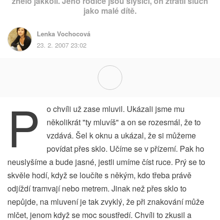
znělo jakkoli. Jeho rodiče jsou slyšící, on ztratil sluch
jako malé dítě.
Lenka Vochocová
23. 2. 2007 23:02
P
o chvíli už zase mluvil. Ukázali jsme mu
několikrát "ty mluvíš" a on se rozesmál, že to
vzdává. Šel k oknu a ukázal, že si můžeme
povídat přes sklo. Učíme se v přízemí. Pak ho
neuslyšíme a bude jasné, jestli umíme číst ruce. Prý se to
skvěle hodí, když se loučíte s někým, kdo třeba právě
odjíždí tramvají nebo metrem. Jinak než přes sklo to
nepůjde, na mluvení je tak zvyklý, že při znakování může
mlčet, jenom když se moc soustředí. Chvíli to zkusil a