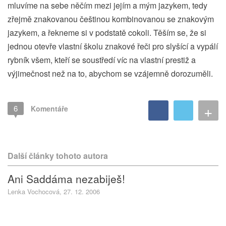
mluvíme na sebe něčím mezi jejím a mým jazykem, tedy
zřejmě znakovanou češtinou kombinovanou se znakovým
jazykem, a řekneme si v podstatě cokoli. Těším se, že si
jednou otevře vlastní školu znakové řeči pro slyšící a vypálí
rybník všem, kteří se soustředí víc na vlastní prestiž a
výjimečnost než na to, abychom se vzájemně dorozuměli.
+
6
Komentáře
Další články tohoto autora
Ani Saddáma nezabiješ!
Lenka Vochocová, 27. 12. 2006