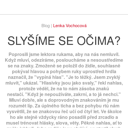
Respekt
Vy
Blog |
Lenka Vochocová
SLYŠÍME SE OČIMA?
Poprosili jsme lektora rukama, aby na nás nemluvil.
Když mluví, odezíráme, posloucháme a nesoustředíme
se na znaky. Zmoženě se položil do židle, souhlasně
pokýval hlavou a pohybem ruky uprostřed hrdla
naznačil, že "vypíná hlas". "Je to těžký. Jsem zvyklý
mluvit," ukázal. "Hlasivky jsou jako svaly," řekl nahlas,
protože věděl, že na to nám zásoba znaků
nestačí. "Když je nepoužíváte, zakrní, a to já nechci."
Mluví dobře, ale s doprovodným znakováním je mu
rozumět líp. Za úplného ticha a bez pohybu rtů nám
vysvětlil, že se znakovou řeč učí od čtyř let. Ve školce
ho ale stejně vždycky ráno posadili před zrcadlo a
musel trénovat hlásky, slova, věty. Pěkně nahlas, ať to