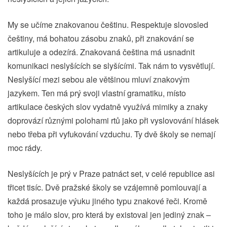
My se učíme znakovanou češtinu. Respektuje slovosled
češtiny, má bohatou zásobu znaků, při znakování se
artikuluje a odezírá. Znakovaná čeština má usnadnit
komunikaci neslyšících se slyšícími. Tak nám to vysvětlují.
Neslyšící mezi sebou ale většinou mluví znakovým
jazykem. Ten má prý svoji vlastní gramatiku, místo
artikulace českých slov vydatně využívá mimiky a znaky
doprovází různými polohami rtů jako při vyslovování hlásek
nebo třeba při vyfukování vzduchu. Ty dvě školy se nemají
moc rády.
Neslyšících je prý v Praze patnáct set, v celé republice asi
třicet tisíc. Dvě pražské školy se vzájemně pomlouvají a
každá prosazuje výuku jiného typu znakové řeči. Kromě
toho je málo slov, pro která by existoval jen jediný znak –