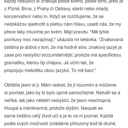
každý neslyšící si znakuje podle svého, podle toho, jestli je
z Plzně, Brna, z Prahy či Ostravy, starší nebo mladý,
konzervativní nebo in. Když se rozčilujeme, že se
nedokážou sjednotit a pletou nám hlavu, usadí nás, že my
přece taky mluvíme po svém. Mají pravdu. "Mě tyhle
pomluvy moc nezajímají," ukázala mi lektorka. "Znakovaná
čeština je dobrá v tom, že má hodně slov, znakový jazyk je
zase pro neslyšící srozumitelnější, protože má specifickou
gramatiku, kterou líp chápou. Já učím tak, že
propojuju metodiku obou jazyků. To mě baví."
Oblíbila jsem si ji. Mám radost, že jí rozumím a můžeme
si povídat, jako by to bylo úplně samozřejmé. Netváří se a
neříká, tak jako někteří neslyšící, že jsem neschopná,
hloupá a méněcenná, protože slyším. Naopak se
sama češtinu celý život učí a je to na ní poznat. Každá
podle svých možností zvládáme přirozený kód té druhé,